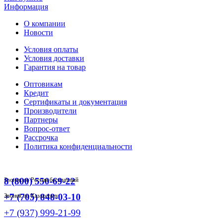
Информация
О компании
Новости
Условия оплаты
Условия доставки
Гарантия на товар
Оптовикам
Кредит
Сертификаты и документация
Производители
Партнеры
Вопрос-ответ
Рассрочка
Политика конфиденциальности
8 (800) 550-69-22
Звонок по России бесплатный
+7 (705) 848-03-10
Звонок по Казахстану
+7 (937) 999-21-99