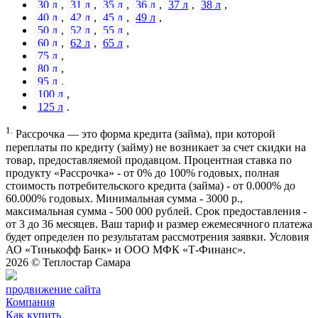
30 л
,
31 л
,
35 л
,
36 л
,
37 л
,
38 л
,
40 л
,
42 л
,
45 л
,
49 л
,
50 л
,
52 л
,
55 л
,
60 л
,
62 л
,
65 л
,
75 л
,
80 л
,
95 л
,
100 л
,
125 л
.
1.
Рассрочка — это форма кредита (займа), при которой
переплаты по кредиту (займу) не возникает за счет скидки на
товар, предоставляемой продавцом. Процентная ставка по
продукту «Рассрочка» - от 0% до 100% годовых, полная
стоимость потребительского кредита (займа) - от 0.000% до
60.000% годовых. Минимальная сумма - 3000 р.,
максимальная сумма - 500 000 рублей. Срок предоставления -
от 3 до 36 месяцев. Ваш тариф и размер ежемесячного платежа
будет определен по результатам рассмотрения заявки. Условия
АО «Тинькофф Банк» и ООО МФК «Т-Финанс».
2026 ©
Теплостар Самара
продвижение сайта
Компания
Как купить