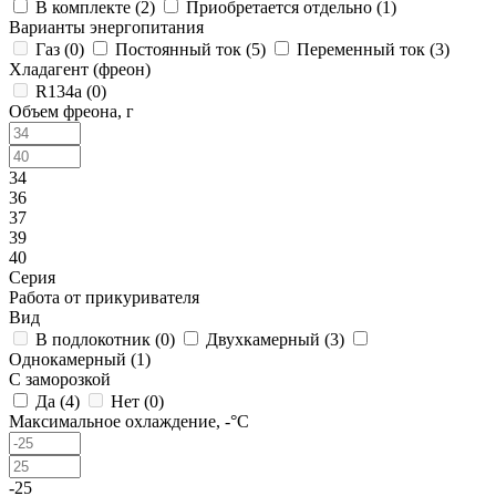
В комплекте (
2
)
Приобретается отдельно (
1
)
Варианты энергопитания
Газ (
0
)
Постоянный ток (
5
)
Переменный ток (
3
)
Хладагент (фреон)
R134a (
0
)
Объем фреона, г
34
36
37
39
40
Серия
Работа от прикуривателя
Вид
В подлокотник (
0
)
Двухкамерный (
3
)
Однокамерный (
1
)
С заморозкой
Да (
4
)
Нет (
0
)
Максимальное охлаждение, -°C
-25