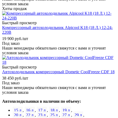
условия заказа
Хиты продаж
Быстрый просмотр
Компрессорный автохолодильник Alpicool K18 (18 Л.) 12-24-
220В
19 900
руб.
/шт
Под заказ
Наши менеджеры обязательно свяжутся с вами и уточнят
условия заказа
Быстрый просмотр
Автохолодильник компрессорный Dometic CoolFreeze CDF 18
38 450
руб.
/шт
Под заказ
Наши менеджеры обязательно свяжутся с вами и уточнят
условия заказа
Автохолодильники в наличии по объему:
15 л
,
16 л
,
17 л
,
18 л
,
19 л
,
20 л
,
22 л
,
23 л
,
25 л
,
27 л
,
29 л
,