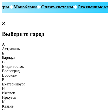
еры
Моноблоки
Сплит-системы
Стояночные кон
Выберите город
А
Астрахань
Б
Барнаул
В
Владивосток
Волгоград
Воронеж
Е
Екатеринбург
И
Ижевск
Иркутск
К
Казань