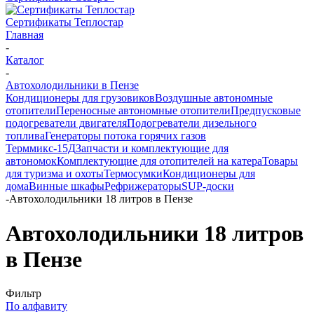
Сертификаты Теплостар
Главная
-
Каталог
-
Автохолодильники в Пензе
Кондиционеры для грузовиков
Воздушные автономные
отопители
Переносные автономные отопители
Предпусковые
подогреватели двигателя
Подогреватели дизельного
топлива
Генераторы потока горячих газов
Терммикс-15Д
Запчасти и комплектующие для
автономок
Комплектующие для отопителей на катера
Товары
для туризма и охоты
Термосумки
Кондиционеры для
дома
Винные шкафы
Рефрижераторы
SUP-доски
-
Автохолодильники 18 литров в Пензе
Автохолодильники 18 литров
в Пензе
Фильтр
По алфавиту