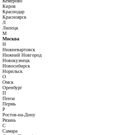
Кемерово
Киров
Краснодар
Красноярск
Л
Липецк
М
Москва
Н
Нижневартовск
Нижний Новгород
Новокузнецк
Новосибирск
Норильск
О
Омск
Оренбург
П
Пенза
Пермь
Р
Ростов-на-Дону
Рязань
С
Самара