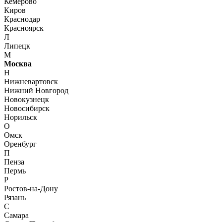
Кемерово
Киров
Краснодар
Красноярск
Л
Липецк
М
Москва
Н
Нижневартовск
Нижний Новгород
Новокузнецк
Новосибирск
Норильск
О
Омск
Оренбург
П
Пенза
Пермь
Р
Ростов-на-Дону
Рязань
С
Самара