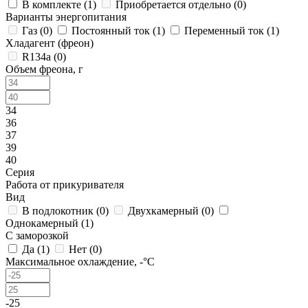
В комплекте (
1
)
Приобретается отдельно (
0
)
Варианты энергопитания
Газ (
0
)
Постоянный ток (
1
)
Переменный ток (
1
)
Хладагент (фреон)
R134a (
0
)
Объем фреона, г
34
36
37
39
40
Серия
Работа от прикуривателя
Вид
В подлокотник (
0
)
Двухкамерный (
0
)
Однокамерный (
1
)
С заморозкой
Да (
1
)
Нет (
0
)
Максимальное охлаждение, -°C
-25