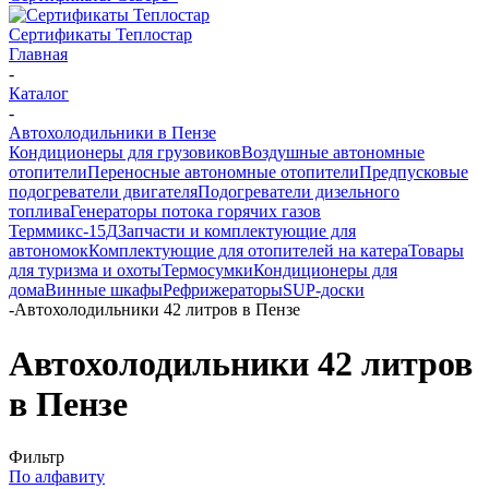
Сертификаты Теплостар
Главная
-
Каталог
-
Автохолодильники в Пензе
Кондиционеры для грузовиков
Воздушные автономные
отопители
Переносные автономные отопители
Предпусковые
подогреватели двигателя
Подогреватели дизельного
топлива
Генераторы потока горячих газов
Терммикс-15Д
Запчасти и комплектующие для
автономок
Комплектующие для отопителей на катера
Товары
для туризма и охоты
Термосумки
Кондиционеры для
дома
Винные шкафы
Рефрижераторы
SUP-доски
-
Автохолодильники 42 литров в Пензе
Автохолодильники 42 литров
в Пензе
Фильтр
По алфавиту