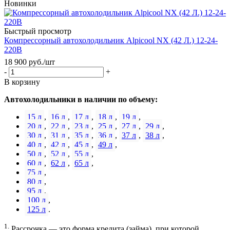
Новинки
Быстрый просмотр
Компрессорный автохолодильник Alpicool NX (42 Л.) 12-24-
220В
18 900
руб.
/шт
-
+
В корзину
Автохолодильники в наличии по объему:
15 л
,
16 л
,
17 л
,
18 л
,
19 л
,
20 л
,
22 л
,
23 л
,
25 л
,
27 л
,
29 л
,
30 л
,
31 л
,
35 л
,
36 л
,
37 л
,
38 л
,
40 л
,
42 л
,
45 л
,
49 л
,
50 л
,
52 л
,
55 л
,
60 л
,
62 л
,
65 л
,
75 л
,
80 л
,
95 л
,
100 л
,
125 л
.
1.
Рассрочка — это форма кредита (займа), при которой