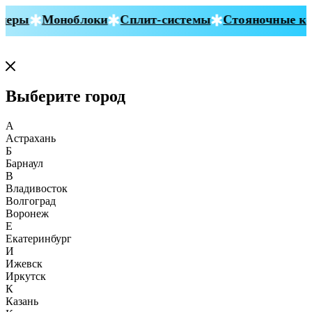
еры
Моноблоки
Сплит-системы
Стояночные кон
Выберите город
А
Астрахань
Б
Барнаул
В
Владивосток
Волгоград
Воронеж
Е
Екатеринбург
И
Ижевск
Иркутск
К
Казань