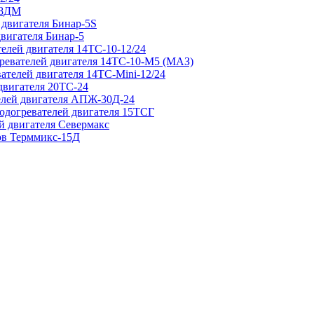
 8ДМ
 двигателя Бинар-5S
двигателя Бинар-5
елей двигателя 14ТС-10-12/24
гревателей двигателя 14ТС-10-М5 (МАЗ)
ателей двигателя 14ТС-Mini-12/24
двигателя 20ТС-24
елей двигателя АПЖ-30Д-24
подогревателей двигателя 15ТСГ
й двигателя Севермакс
зов Терммикс-15Д