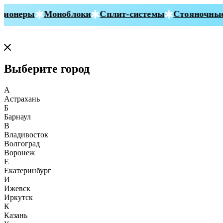
ионеры
Моноблоки
Сплит-системы
Стояночные 
Выберите город
А
Астрахань
Б
Барнаул
В
Владивосток
Волгоград
Воронеж
Е
Екатеринбург
И
Ижевск
Иркутск
К
Казань