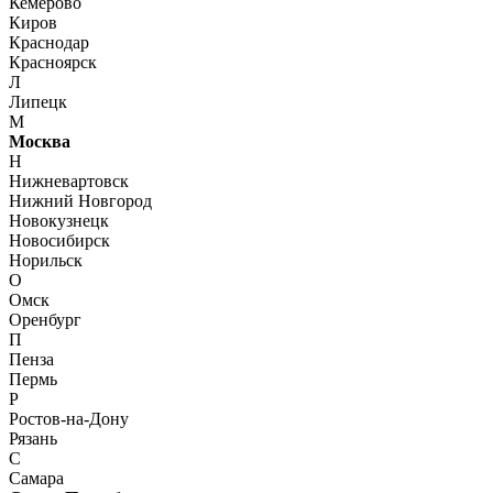
Кемерово
Киров
Краснодар
Красноярск
Л
Липецк
М
Москва
Н
Нижневартовск
Нижний Новгород
Новокузнецк
Новосибирск
Норильск
О
Омск
Оренбург
П
Пенза
Пермь
Р
Ростов-на-Дону
Рязань
С
Самара