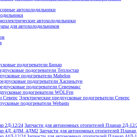
сорные автохолодильники
лодильники
моэлектрические автохолодильники
уары для автохолодильников
ов
в
сковые подогреватели Бинар
едпусковые подогреватели Теплостар
пусковые подогреватели Mahelon
редпусковые подогреватели Хасиньлун
едпусковые подогреватели Севермакс
дпусковые подогреватели WÖLFen
Электрические предпусковые подогреватели Северс
пусковые подогреватели Webasto
Запчасти для автономных отопителей Планар 2Д-12/
Запчасти для автономных отопителей Плана
Запчасти для автономных отопителей Планар 44Д-1