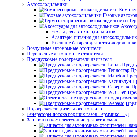
Автохолодильники
Компрес
Газовые автохо
Тер
Аксесс
Чехлы для автохолодильников
Адаптеры питания для автохолодильник
Внешние батареи для автохолодильнико
Воздушные автономные отопители
Переносные автономные отопители
Предпусковые подогреватели двигателя
Предпу
Пр
Пред
П
Пр
Пре
Пред
Подогреватели дизельного топлива
Генераторы потока горячих газов Терммикс-15Д
Запчасти и комплектующие для автономок