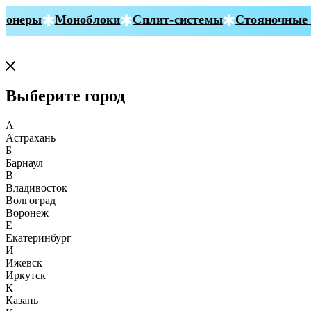
онеры
Моноблоки
Сплит-системы
Стояночные к
Выберите город
А
Астрахань
Б
Барнаул
В
Владивосток
Волгоград
Воронеж
Е
Екатеринбург
И
Ижевск
Иркутск
К
Казань