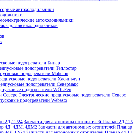
сорные автохолодильники
лодильники
моэлектрические автохолодильники
уары для автохолодильников
ов
в
сковые подогреватели Бинар
едпусковые подогреватели Теплостар
пусковые подогреватели Mahelon
редпусковые подогреватели Хасиньлун
едпусковые подогреватели Севермакс
дпусковые подогреватели WÖLFen
Электрические предпусковые подогреватели Северс
пусковые подогреватели Webasto
Запчасти для автономных отопителей Планар 2Д-12/
Запчасти для автономных отопителей Плана
Запчасти для автономных отопителей Планар 44Д-1