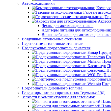
Автохолодильники
Компрес
Газовые автохо
Тер
Аксесс
Чехлы для автохолодильников
Адаптеры питания для автохолодильник
Внешние батареи для автохолодильнико
Воздушные автономные отопители
Переносные автономные отопители
Предпусковые подогреватели двигателя
Предпу
Пр
Пред
П
Пр
Пре
Пред
Подогреватели дизельного топлива
Генераторы потока горячих газов Терммикс-15Д
Запчасти и комплектующие для автономок