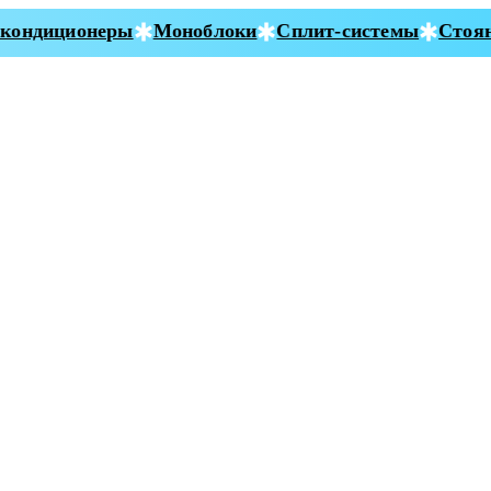
ондиционеры
Моноблоки
Сплит-системы
Стояно