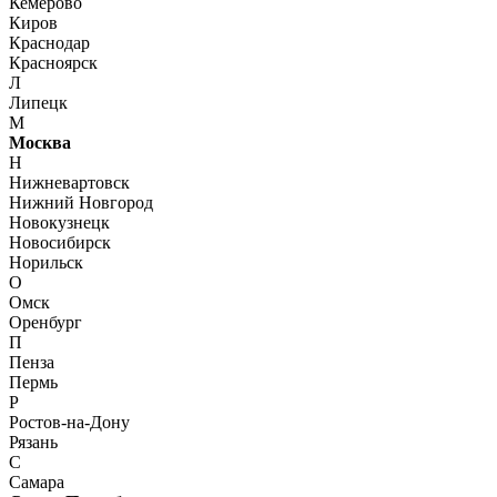
Кемерово
Киров
Краснодар
Красноярск
Л
Липецк
М
Москва
Н
Нижневартовск
Нижний Новгород
Новокузнецк
Новосибирск
Норильск
О
Омск
Оренбург
П
Пенза
Пермь
Р
Ростов-на-Дону
Рязань
С
Самара