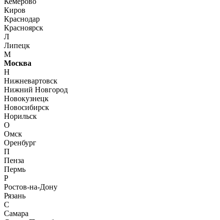
Кемерово
Киров
Краснодар
Красноярск
Л
Липецк
М
Москва
Н
Нижневартовск
Нижний Новгород
Новокузнецк
Новосибирск
Норильск
О
Омск
Оренбург
П
Пенза
Пермь
Р
Ростов-на-Дону
Рязань
С
Самара