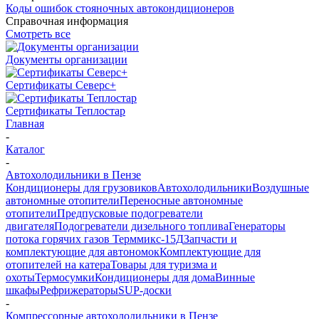
Коды ошибок стояночных автокондиционеров
Справочная информация
Смотреть все
Документы организации
Сертификаты Северс+
Сертификаты Теплостар
Главная
-
Каталог
-
Автохолодильники в Пензе
Кондиционеры для грузовиков
Автохолодильники
Воздушные
автономные отопители
Переносные автономные
отопители
Предпусковые подогреватели
двигателя
Подогреватели дизельного топлива
Генераторы
потока горячих газов Терммикс-15Д
Запчасти и
комплектующие для автономок
Комплектующие для
отопителей на катера
Товары для туризма и
охоты
Термосумки
Кондиционеры для дома
Винные
шкафы
Рефрижераторы
SUP-доски
-
Компрессорные автохолодильники в Пензе