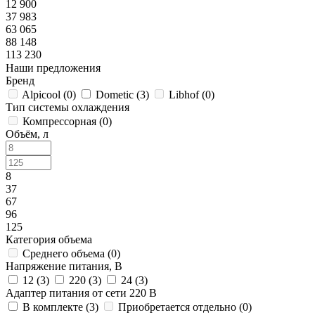
12 900
37 983
63 065
88 148
113 230
Наши предложения
Бренд
Alpicool (
0
)
Dometic (
3
)
Libhof (
0
)
Тип системы охлаждения
Компрессорная (
0
)
Объём, л
8
37
67
96
125
Категория объема
Среднего объема (
0
)
Напряжение питания, В
12 (
3
)
220 (
3
)
24 (
3
)
Адаптер питания от сети 220 В
В комплекте (
3
)
Приобретается отдельно (
0
)