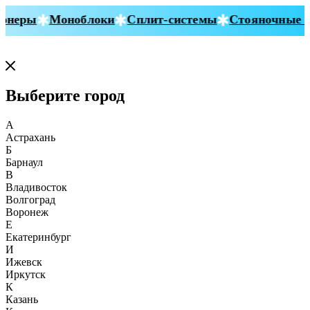
неры
Моноблоки
Сплит-системы
Стояночные ко
Выберите город
А
Астрахань
Б
Барнаул
В
Владивосток
Волгоград
Воронеж
Е
Екатеринбург
И
Ижевск
Иркутск
К
Казань