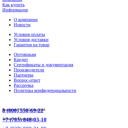
Как купить
Информация
О компании
Новости
Условия оплаты
Условия доставки
Гарантия на товар
Оптовикам
Кредит
Сертификаты и документация
Производители
Партнеры
Вопрос-ответ
Рассрочка
Политика конфиденциальности
8 (800) 550-69-22
Звонок по России бесплатный
+7 (705) 848-03-10
Звонок по Казахстану