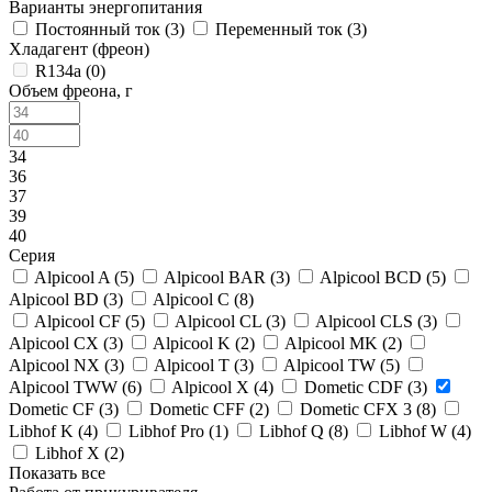
Варианты энергопитания
Постоянный ток (
3
)
Переменный ток (
3
)
Хладагент (фреон)
R134a (
0
)
Объем фреона, г
34
36
37
39
40
Серия
Alpicool A (
5
)
Alpicool BAR (
3
)
Alpicool BCD (
5
)
Alpicool BD (
3
)
Alpicool C (
8
)
Alpicool CF (
5
)
Alpicool CL (
3
)
Alpicool CLS (
3
)
Alpicool CX (
3
)
Alpicool K (
2
)
Alpicool MK (
2
)
Alpicool NX (
3
)
Alpicool T (
3
)
Alpicool TW (
5
)
Alpicool TWW (
6
)
Alpicool X (
4
)
Dometic CDF (
3
)
Dometic CF (
3
)
Dometic CFF (
2
)
Dometic CFX 3 (
8
)
Libhof K (
4
)
Libhof Pro (
1
)
Libhof Q (
8
)
Libhof W (
4
)
Libhof X (
2
)
Показать все