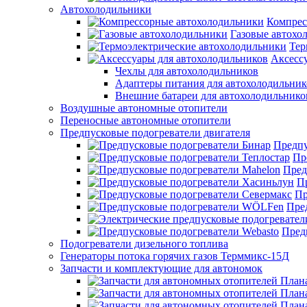
Автохолодильники
Компрес
Газовые автохо
Тер
Аксесс
Чехлы для автохолодильников
Адаптеры питания для автохолодильник
Внешние батареи для автохолодильнико
Воздушные автономные отопители
Переносные автономные отопители
Предпусковые подогреватели двигателя
Предпу
Пр
Пред
П
Пр
Пре
Пред
Подогреватели дизельного топлива
Генераторы потока горячих газов Терммикс-15Д
Запчасти и комплектующие для автономок