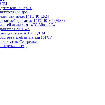
 8ДМ
 двигателя Бинар-5S
двигателя Бинар-5
елей двигателя 14ТС-10-12/24
гревателей двигателя 14ТС-10-М5 (МАЗ)
ателей двигателя 14ТС-Mini-12/24
двигателя 20ТС-24
елей двигателя АПЖ-30Д-24
подогревателей двигателя 15ТСГ
й двигателя Севермакс
зов Терммикс-15Д