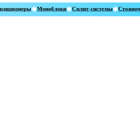
диционеры
Моноблоки
Сплит-системы
Стояночн