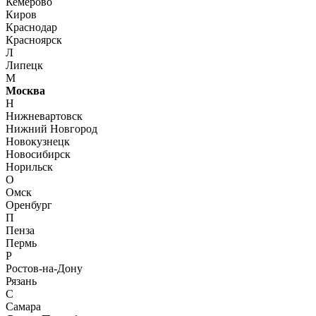
Кемерово
Киров
Краснодар
Красноярск
Л
Липецк
М
Москва
Н
Нижневартовск
Нижний Новгород
Новокузнецк
Новосибирск
Норильск
О
Омск
Оренбург
П
Пенза
Пермь
Р
Ростов-на-Дону
Рязань
С
Самара