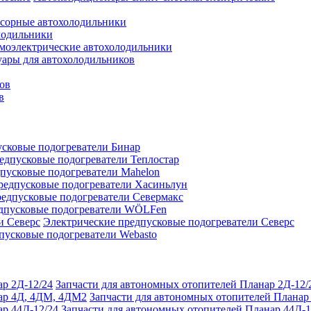
сорные автохолодильники
лодильники
моэлектрические автохолодильники
уары для автохолодильников
ов
в
сковые подогреватели Бинар
едпусковые подогреватели Теплостар
пусковые подогреватели Mahelon
редпусковые подогреватели Хасиньлун
едпусковые подогреватели Севермакс
дпусковые подогреватели WÖLFen
Электрические предпусковые подогреватели Северс
пусковые подогреватели Webasto
Запчасти для автономных отопителей Планар 2Д-12/
Запчасти для автономных отопителей Плана
Запчасти для автономных отопителей Планар 44Д-1