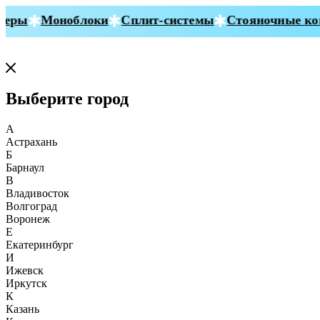
ры
Моноблоки
Сплит-системы
Стояночные кон
Выберите город
А
Астрахань
Б
Барнаул
В
Владивосток
Волгоград
Воронеж
Е
Екатеринбург
И
Ижевск
Иркутск
К
Казань