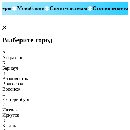
еры
Моноблоки
Сплит-системы
Стояночные кон
Выберите город
А
Астрахань
Б
Барнаул
В
Владивосток
Волгоград
Воронеж
Е
Екатеринбург
И
Ижевск
Иркутск
К
Казань