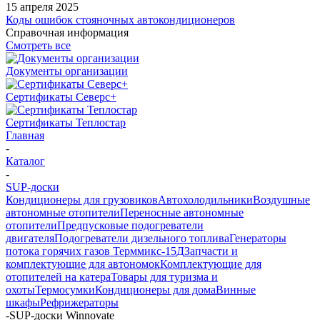
15 апреля 2025
Коды ошибок стояночных автокондиционеров
Справочная информация
Смотреть все
Документы организации
Сертификаты Северс+
Сертификаты Теплостар
Главная
-
Каталог
-
SUP-доски
Кондиционеры для грузовиков
Автохолодильники
Воздушные
автономные отопители
Переносные автономные
отопители
Предпусковые подогреватели
двигателя
Подогреватели дизельного топлива
Генераторы
потока горячих газов Терммикс-15Д
Запчасти и
комплектующие для автономок
Комплектующие для
отопителей на катера
Товары для туризма и
охоты
Термосумки
Кондиционеры для дома
Винные
шкафы
Рефрижераторы
-
SUP-доски Winnovate