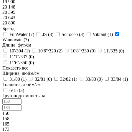
19 900
20 148
20 395
20 643
20 890
Бренд
FunWater (
7
)
JS (
3
)
Scirocco (
3
)
Vibrant (
1
)
Winnovate (
3
)
Длина, фут/см
10'/304 (
1
)
10'6''/320 (
2
)
10'8"/330 (
0
)
11'/335 (
0
)
11'1''/337 (
0
)
11'6''/350 (
0
)
Показать все
Ширина, дюйм/см
31/80 (
1
)
32/81 (
0
)
32/82 (
1
)
33/83 (
0
)
33/84 (
1
)
Толщина, дюйм/см
6/15 (
3
)
Грузоподъемность, кг
150
158
165
173