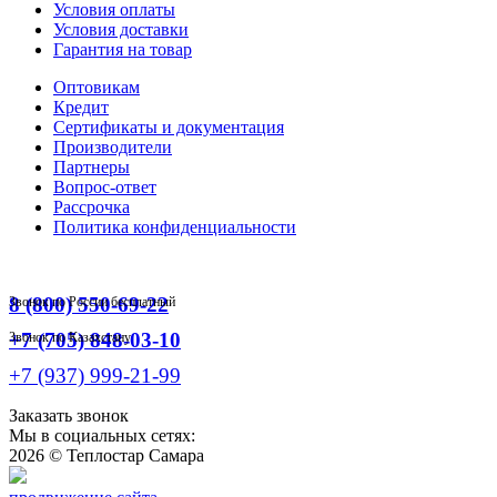
Условия оплаты
Условия доставки
Гарантия на товар
Оптовикам
Кредит
Сертификаты и документация
Производители
Партнеры
Вопрос-ответ
Рассрочка
Политика конфиденциальности
8 (800) 550-69-22
Звонок по России бесплатный
+7 (705) 848-03-10
Звонок по Казахстану
+7 (937) 999-21-99
Заказать звонок
Мы в социальных сетях:
2026 ©
Теплостар Самара