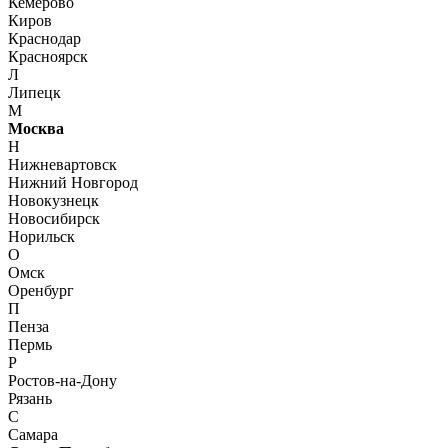
Кемерово
Киров
Краснодар
Красноярск
Л
Липецк
М
Москва
Н
Нижневартовск
Нижний Новгород
Новокузнецк
Новосибирск
Норильск
О
Омск
Оренбург
П
Пенза
Пермь
Р
Ростов-на-Дону
Рязань
С
Самара