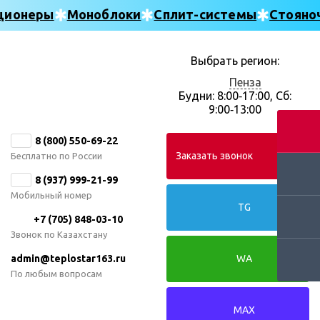
ционеры
Моноблоки
Сплит-системы
Стояно
Выбрать регион:
Пенза
Будни: 8:00‑17:00, Сб:
9:00‑13:00
8 (800) 550-69-22
Заказать звонок
Бесплатно по России
8 (937) 999-21-99
Мобильный номер
TG
+7 (705) 848-03-10
Звонок по Казахстану
admin@teplostar163.ru
WA
По любым вопросам
MAX