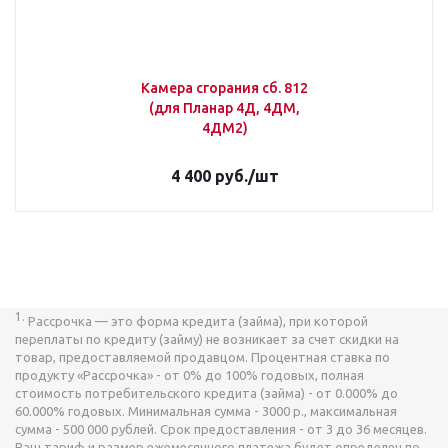
Камера сгорания сб. 812
(для Планар 4Д, 4ДМ,
4ДМ2)
4 400
руб.
/шт
1.
Рассрочка — это форма кредита (займа), при которой
переплаты по кредиту (займу) не возникает за счет скидки на
товар, предоставляемой продавцом. Процентная ставка по
продукту «Рассрочка» - от 0% до 100% годовых, полная
стоимость потребительского кредита (займа) - от 0.000% до
60.000% годовых. Минимальная сумма - 3000 р., максимальная
сумма - 500 000 рублей. Срок предоставления - от 3 до 36 месяцев.
Ваш тариф и размер ежемесячного платежа будет определен по