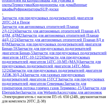
отопителей на катера
Товары для туризма и
охоты
Термосумки
Кондиционеры для дома
Винные
шкафы
Рефрижераторы
SUP-доски
-
Запчасти для предпусковых подогревателей двигателя
20ТС-24 в Пензе
Запчасти для автономных отопителей Планар
2Д-12/24
Запчасти для автономных отопителей Планар 4Д,
4ДМ, 4ДМ2
Запчасти для автономных отопителей Планар
44Д-12/24
Запчасти для автономных отопителей Планар 8Д и
8ДМ
Запчасти для предпусковых подогревателей двигателя
Бинар-5S
Запчасти для предпусковых подогревателей
двигателя Бинар-5
Запчасти для предпусковых подогревателей
двигателя 14ТС-10-12/24
Запчасти для предпусковых
подогревателей двигателя 14ТС-10-М5 (МАЗ)
Запчасти для
предпусковых подогревателей двигателя 14ТС-Mini-
12/24
Запчасти для предпусковых подогревателей двигателя
АПЖ-30Д-24
Запчасти для газовых предпусковых
подогревателей двигателя 15ТСГ
Запчасти для предпусковых
подогревателей двигателя Севермакс
Запчасти для
генераторов потока горячих газов Терммикс-15Д
Запчасти для
Eberspächer
Запчасти для Webasto
Аксессуары для автономок
-
Электродвигатель с насосом П5 cб. 650 (24В, двухконтактная
для комплекта 20ТС Д-38)