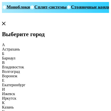
Моноблоки
Сплит-системы
Стояночные кондиц
Выберите город
А
Астрахань
Б
Барнаул
В
Владивосток
Волгоград
Воронеж
Е
Екатеринбург
И
Ижевск
Иркутск
К
Казань