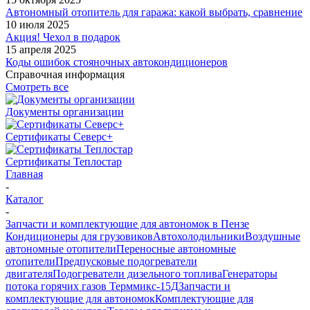
Автономный отопитель для гаража: какой выбрать, сравнение
10 июля 2025
Акция! Чехол в подарок
15 апреля 2025
Коды ошибок стояночных автокондиционеров
Справочная информация
Смотреть все
Документы организации
Сертификаты Северс+
Сертификаты Теплостар
Главная
-
Каталог
-
Запчасти и комплектующие для автономок в Пензе
Кондиционеры для грузовиков
Автохолодильники
Воздушные
автономные отопители
Переносные автономные
отопители
Предпусковые подогреватели
двигателя
Подогреватели дизельного топлива
Генераторы
потока горячих газов Терммикс-15Д
Запчасти и
комплектующие для автономок
Комплектующие для