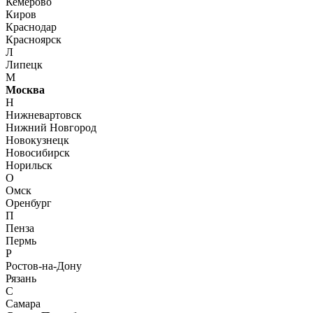
Кемерово
Киров
Краснодар
Красноярск
Л
Липецк
М
Москва
Н
Нижневартовск
Нижний Новгород
Новокузнецк
Новосибирск
Норильск
О
Омск
Оренбург
П
Пенза
Пермь
Р
Ростов-на-Дону
Рязань
С
Самара