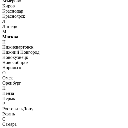
Кемерово
Киров
Краснодар
Красноярск
Л
Липецк
М
Москва
Н
Нижневартовск
Нижний Новгород
Новокузнецк
Новосибирск
Норильск
О
Омск
Оренбург
П
Пенза
Пермь
Р
Ростов-на-Дону
Рязань
С
Самара