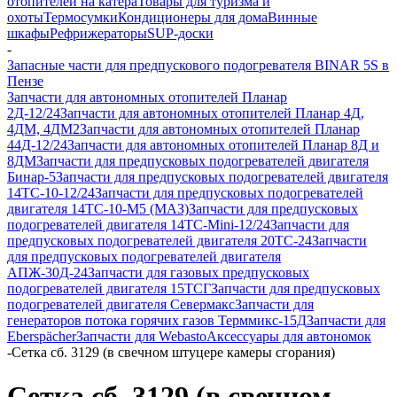
отопителей на катера
Товары для туризма и
охоты
Термосумки
Кондиционеры для дома
Винные
шкафы
Рефрижераторы
SUP-доски
-
Запасные части для предпускового подогревателя BINAR 5S в
Пензе
Запчасти для автономных отопителей Планар
2Д-12/24
Запчасти для автономных отопителей Планар 4Д,
4ДМ, 4ДМ2
Запчасти для автономных отопителей Планар
44Д-12/24
Запчасти для автономных отопителей Планар 8Д и
8ДМ
Запчасти для предпусковых подогревателей двигателя
Бинар-5
Запчасти для предпусковых подогревателей двигателя
14ТС-10-12/24
Запчасти для предпусковых подогревателей
двигателя 14ТС-10-М5 (МАЗ)
Запчасти для предпусковых
подогревателей двигателя 14ТС-Mini-12/24
Запчасти для
предпусковых подогревателей двигателя 20ТС-24
Запчасти
для предпусковых подогревателей двигателя
АПЖ-30Д-24
Запчасти для газовых предпусковых
подогревателей двигателя 15ТСГ
Запчасти для предпусковых
подогревателей двигателя Севермакс
Запчасти для
генераторов потока горячих газов Терммикс-15Д
Запчасти для
Eberspächer
Запчасти для Webasto
Аксессуары для автономок
-
Сетка сб. 3129 (в свечном штуцере камеры сгорания)
Сетка сб. 3129 (в свечном