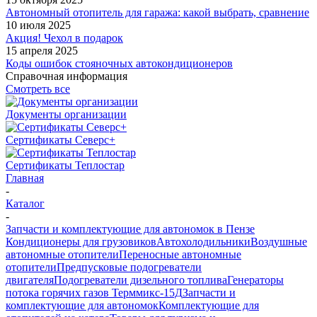
Автономный отопитель для гаража: какой выбрать, сравнение
10 июля 2025
Акция! Чехол в подарок
15 апреля 2025
Коды ошибок стояночных автокондиционеров
Справочная информация
Смотреть все
Документы организации
Сертификаты Северс+
Сертификаты Теплостар
Главная
-
Каталог
-
Запчасти и комплектующие для автономок в Пензе
Кондиционеры для грузовиков
Автохолодильники
Воздушные
автономные отопители
Переносные автономные
отопители
Предпусковые подогреватели
двигателя
Подогреватели дизельного топлива
Генераторы
потока горячих газов Терммикс-15Д
Запчасти и
комплектующие для автономок
Комплектующие для