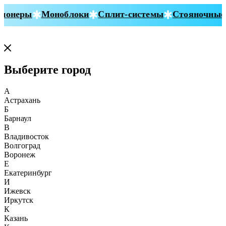
онеры
Моноблоки
Сплит-системы
Стояночные к
Выберите город
А
Астрахань
Б
Барнаул
В
Владивосток
Волгоград
Воронеж
Е
Екатеринбург
И
Ижевск
Иркутск
К
Казань