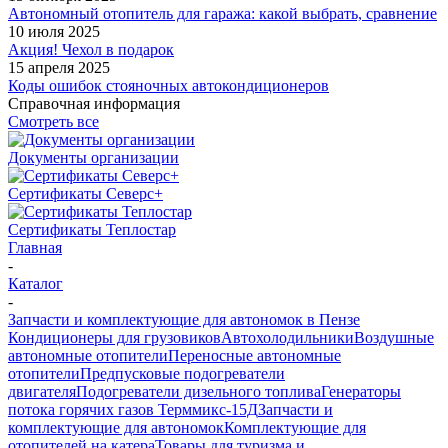
Автономный отопитель для гаража: какой выбрать, сравнение
10 июля 2025
Акция! Чехол в подарок
15 апреля 2025
Коды ошибок стояночных автокондиционеров
Справочная информация
Смотреть все
Документы организации
Сертификаты Северс+
Сертификаты Теплостар
Главная
-
Каталог
-
Запчасти и комплектующие для автономок в Пензе
Кондиционеры для грузовиков
Автохолодильники
Воздушные
автономные отопители
Переносные автономные
отопители
Предпусковые подогреватели
двигателя
Подогреватели дизельного топлива
Генераторы
потока горячих газов Терммикс-15Д
Запчасти и
комплектующие для автономок
Комплектующие для
отопителей на катера
Товары для туризма и