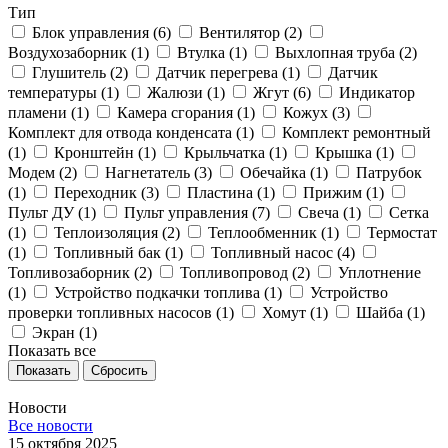
Тип
Блок управления (
6
)
Вентилятор (
2
)
Воздухозаборник (
1
)
Втулка (
1
)
Выхлопная труба (
2
)
Глушитель (
2
)
Датчик перегрева (
1
)
Датчик
температуры (
1
)
Жалюзи (
1
)
Жгут (
6
)
Индикатор
пламени (
1
)
Камера сгорания (
1
)
Кожух (
3
)
Комплект для отвода конденсата (
1
)
Комплект ремонтный
(
1
)
Кронштейн (
1
)
Крыльчатка (
1
)
Крышка (
1
)
Модем (
2
)
Нагнетатель (
3
)
Обечайка (
1
)
Патрубок
(
1
)
Переходник (
3
)
Пластина (
1
)
Прижим (
1
)
Пульт ДУ (
1
)
Пульт управления (
7
)
Свеча (
1
)
Сетка
(
1
)
Теплоизоляция (
2
)
Теплообменник (
1
)
Термостат
(
1
)
Топливный бак (
1
)
Топливный насос (
4
)
Топливозаборник (
2
)
Топливопровод (
2
)
Уплотнение
(
1
)
Устройство подкачки топлива (
1
)
Устройство
проверки топливных насосов (
1
)
Хомут (
1
)
Шайба (
1
)
Экран (
1
)
Показать все
Сбросить
Новости
Все новости
15 октября 2025