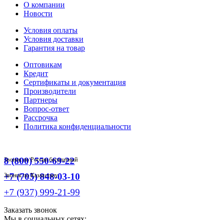
О компании
Новости
Условия оплаты
Условия доставки
Гарантия на товар
Оптовикам
Кредит
Сертификаты и документация
Производители
Партнеры
Вопрос-ответ
Рассрочка
Политика конфиденциальности
8 (800) 550-69-22
Звонок по России бесплатный
+7 (705) 848-03-10
Звонок по Казахстану
+7 (937) 999-21-99
Заказать звонок
Мы в социальных сетях: