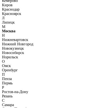
Кемерово
Киров
Краснодар
Красноярск
Л
Липецк
М
Москва
Н
Нижневартовск
Нижний Новгород
Новокузнецк
Новосибирск
Норильск
О
Омск
Оренбург
П
Пенза
Пермь
Р
Ростов-на-Дону
Рязань
С
Самара