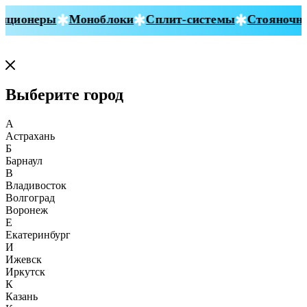
ционеры
Моноблоки
Сплит-системы
Стояночные
Выберите город
А
Астрахань
Б
Барнаул
В
Владивосток
Волгоград
Воронеж
Е
Екатеринбург
И
Ижевск
Иркутск
К
Казань