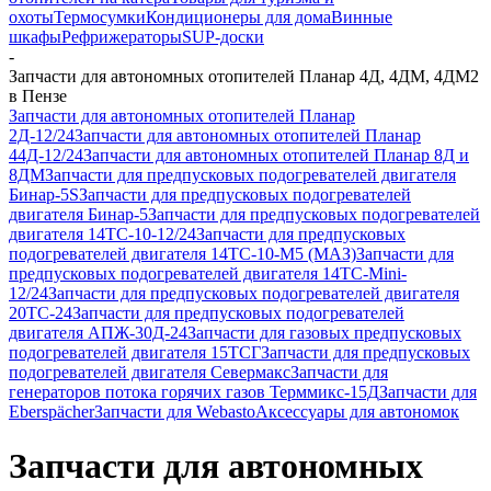
охоты
Термосумки
Кондиционеры для дома
Винные
шкафы
Рефрижераторы
SUP-доски
-
Запчасти для автономных отопителей Планар 4Д, 4ДМ, 4ДМ2
в Пензе
Запчасти для автономных отопителей Планар
2Д-12/24
Запчасти для автономных отопителей Планар
44Д-12/24
Запчасти для автономных отопителей Планар 8Д и
8ДМ
Запчасти для предпусковых подогревателей двигателя
Бинар-5S
Запчасти для предпусковых подогревателей
двигателя Бинар-5
Запчасти для предпусковых подогревателей
двигателя 14ТС-10-12/24
Запчасти для предпусковых
подогревателей двигателя 14ТС-10-М5 (МАЗ)
Запчасти для
предпусковых подогревателей двигателя 14ТС-Mini-
12/24
Запчасти для предпусковых подогревателей двигателя
20ТС-24
Запчасти для предпусковых подогревателей
двигателя АПЖ-30Д-24
Запчасти для газовых предпусковых
подогревателей двигателя 15ТСГ
Запчасти для предпусковых
подогревателей двигателя Севермакс
Запчасти для
генераторов потока горячих газов Терммикс-15Д
Запчасти для
Eberspächer
Запчасти для Webasto
Аксессуары для автономок
Запчасти для автономных