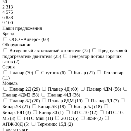
50
2 313
4 575
6 838
9 100
Наши предложения
Бренд
ООО «Адверс» (
60
)
Оборудование
Воздушный автономный отопитель (
72
)
Предпусковой
подогреватель двигателя (
25
)
Генератор потока горячих
газов (
2
)
Серия
Планар (
70
)
Спутник (
6
)
Бинар (
21
)
Теплостар
(
11
)
Модель
Планар 2Д (
29
)
Планар 4Д (
60
)
Планар 4ДМ (
56
)
Планар 4ДМ2 (
58
)
Планар 44Д (
36
)
Планар 8Д (
20
)
Планар 8ДМ (
19
)
Планар 9Д (
7
)
Бинар-5S (
21
)
Бинар-5Б (
18
)
Бинар-5Д (
18
)
Бинар-10D (
3
)
Бинар 30 (
1
)
14ТС-10 (
12
)
14ТС-10-
М5 (
8
)
14ТС-Mini (
11
)
20ТС (
5
)
30SP (
2
)
АПЖ-30Д (
5
)
Терммикс 15Д (
2
)
Показать все