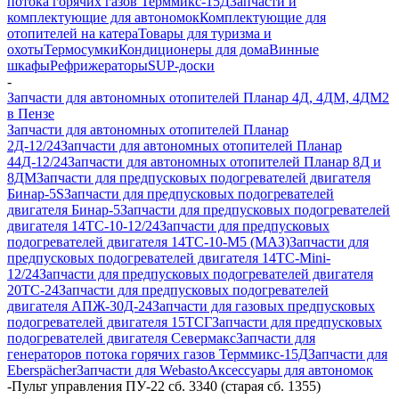
потока горячих газов Терммикс-15Д
Запчасти и
комплектующие для автономок
Комплектующие для
отопителей на катера
Товары для туризма и
охоты
Термосумки
Кондиционеры для дома
Винные
шкафы
Рефрижераторы
SUP-доски
-
Запчасти для автономных отопителей Планар 4Д, 4ДМ, 4ДМ2
в Пензе
Запчасти для автономных отопителей Планар
2Д-12/24
Запчасти для автономных отопителей Планар
44Д-12/24
Запчасти для автономных отопителей Планар 8Д и
8ДМ
Запчасти для предпусковых подогревателей двигателя
Бинар-5S
Запчасти для предпусковых подогревателей
двигателя Бинар-5
Запчасти для предпусковых подогревателей
двигателя 14ТС-10-12/24
Запчасти для предпусковых
подогревателей двигателя 14ТС-10-М5 (МАЗ)
Запчасти для
предпусковых подогревателей двигателя 14ТС-Mini-
12/24
Запчасти для предпусковых подогревателей двигателя
20ТС-24
Запчасти для предпусковых подогревателей
двигателя АПЖ-30Д-24
Запчасти для газовых предпусковых
подогревателей двигателя 15ТСГ
Запчасти для предпусковых
подогревателей двигателя Севермакс
Запчасти для
генераторов потока горячих газов Терммикс-15Д
Запчасти для
Eberspächer
Запчасти для Webasto
Аксессуары для автономок
-
Пульт управления ПУ-22 сб. 3340 (старая сб. 1355)