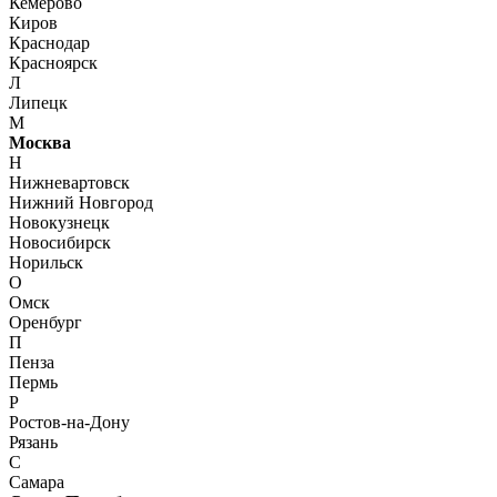
Кемерово
Киров
Краснодар
Красноярск
Л
Липецк
М
Москва
Н
Нижневартовск
Нижний Новгород
Новокузнецк
Новосибирск
Норильск
О
Омск
Оренбург
П
Пенза
Пермь
Р
Ростов-на-Дону
Рязань
С
Самара