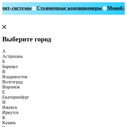
ит-системы
Стояночные кондиционеры
Монобло
Выберите город
А
Астрахань
Б
Барнаул
В
Владивосток
Волгоград
Воронеж
Е
Екатеринбург
И
Ижевск
Иркутск
К
Казань