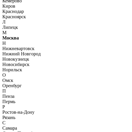
Кемерово
Киров
Краснодар
Красноярск
Л
Липецк
М
Москва
Н
Нижневартовск
Нижний Новгород
Новокузнецк
Новосибирск
Норильск
О
Омск
Оренбург
П
Пенза
Пермь
Р
Ростов-на-Дону
Рязань
С
Самара