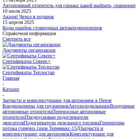
Автономный отопитель для гаража: какой выбрать, сравнение
10 июля 2025
Акция! Чехол в подарок
15 апреля 2025
Коды ошибок стояночных автокондиционеров
Справочная информация
Смотреть все
Документы организации
Сертификаты Северс+
Сертификаты Теплостар
Главная
-
Каталог
-
Запчасти и комплектующие для автономок в Пензе
Кондиционеры для грузовиков
Автохолодильники
Воздушные
автономные отопители
Переносные автономные
отопители
Предпусковые подогреватели
двигателя
Подогреватели дизельного топлива
Генераторы
потока горячих газов Терммикс-15Д
Запчасти и
комплектующие для автономок
Комплектующие для