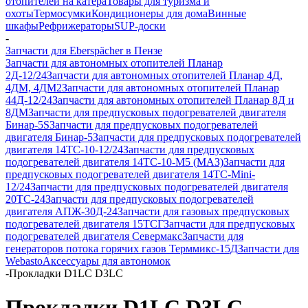
отопителей на катера
Товары для туризма и
охоты
Термосумки
Кондиционеры для дома
Винные
шкафы
Рефрижераторы
SUP-доски
-
Запчасти для Eberspächer в Пензе
Запчасти для автономных отопителей Планар
2Д-12/24
Запчасти для автономных отопителей Планар 4Д,
4ДМ, 4ДМ2
Запчасти для автономных отопителей Планар
44Д-12/24
Запчасти для автономных отопителей Планар 8Д и
8ДМ
Запчасти для предпусковых подогревателей двигателя
Бинар-5S
Запчасти для предпусковых подогревателей
двигателя Бинар-5
Запчасти для предпусковых подогревателей
двигателя 14ТС-10-12/24
Запчасти для предпусковых
подогревателей двигателя 14ТС-10-М5 (МАЗ)
Запчасти для
предпусковых подогревателей двигателя 14ТС-Mini-
12/24
Запчасти для предпусковых подогревателей двигателя
20ТС-24
Запчасти для предпусковых подогревателей
двигателя АПЖ-30Д-24
Запчасти для газовых предпусковых
подогревателей двигателя 15ТСГ
Запчасти для предпусковых
подогревателей двигателя Севермакс
Запчасти для
генераторов потока горячих газов Терммикс-15Д
Запчасти для
Webasto
Аксессуары для автономок
-
Прокладки D1LC D3LC
Прокладки D1LC D3LC