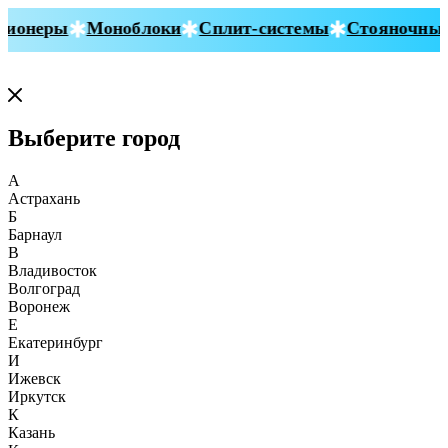
ионеры
Моноблоки
Сплит-системы
Стояночные 
Выберите город
А
Астрахань
Б
Барнаул
В
Владивосток
Волгоград
Воронеж
Е
Екатеринбург
И
Ижевск
Иркутск
К
Казань