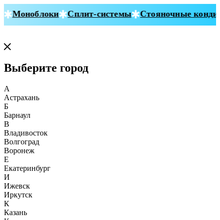
Моноблоки
Сплит-системы
Стояночные кондиц
Выберите город
А
Астрахань
Б
Барнаул
В
Владивосток
Волгоград
Воронеж
Е
Екатеринбург
И
Ижевск
Иркутск
К
Казань