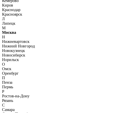
Кемерово
Киров
Краснодар
Красноярск
Л
Липецк
М
Москва
Н
Нижневартовск
Нижний Новгород
Новокузнецк
Новосибирск
Норильск
О
Омск
Оренбург
П
Пенза
Пермь
Р
Ростов-на-Дону
Рязань
С
Самара