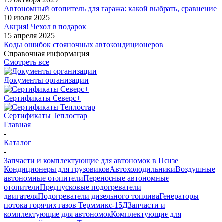
Автономный отопитель для гаража: какой выбрать, сравнение
10 июля 2025
Акция! Чехол в подарок
15 апреля 2025
Коды ошибок стояночных автокондиционеров
Справочная информация
Смотреть все
Документы организации
Сертификаты Северс+
Сертификаты Теплостар
Главная
-
Каталог
-
Запчасти и комплектующие для автономок в Пензе
Кондиционеры для грузовиков
Автохолодильники
Воздушные
автономные отопители
Переносные автономные
отопители
Предпусковые подогреватели
двигателя
Подогреватели дизельного топлива
Генераторы
потока горячих газов Терммикс-15Д
Запчасти и
комплектующие для автономок
Комплектующие для