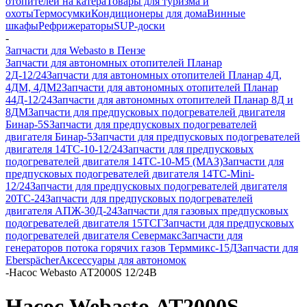
отопителей на катера
Товары для туризма и
охоты
Термосумки
Кондиционеры для дома
Винные
шкафы
Рефрижераторы
SUP-доски
-
Запчасти для Webasto в Пензе
Запчасти для автономных отопителей Планар
2Д-12/24
Запчасти для автономных отопителей Планар 4Д,
4ДМ, 4ДМ2
Запчасти для автономных отопителей Планар
44Д-12/24
Запчасти для автономных отопителей Планар 8Д и
8ДМ
Запчасти для предпусковых подогревателей двигателя
Бинар-5S
Запчасти для предпусковых подогревателей
двигателя Бинар-5
Запчасти для предпусковых подогревателей
двигателя 14ТС-10-12/24
Запчасти для предпусковых
подогревателей двигателя 14ТС-10-М5 (МАЗ)
Запчасти для
предпусковых подогревателей двигателя 14ТС-Mini-
12/24
Запчасти для предпусковых подогревателей двигателя
20ТС-24
Запчасти для предпусковых подогревателей
двигателя АПЖ-30Д-24
Запчасти для газовых предпусковых
подогревателей двигателя 15ТСГ
Запчасти для предпусковых
подогревателей двигателя Севермакс
Запчасти для
генераторов потока горячих газов Терммикс-15Д
Запчасти для
Eberspächer
Аксессуары для автономок
-
Насос Webasto АТ2000S 12/24В
Насос Webasto АТ2000S