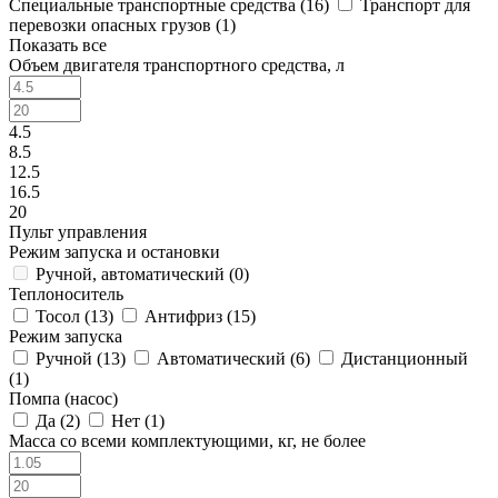
Специальные транспортные средства (
16
)
Транспорт для
перевозки опасных грузов (
1
)
Показать все
Объем двигателя транспортного средства, л
4.5
8.5
12.5
16.5
20
Пульт управления
Режим запуска и остановки
Ручной, автоматический (
0
)
Теплоноситель
Тосол (
13
)
Антифриз (
15
)
Режим запуска
Ручной (
13
)
Автоматический (
6
)
Дистанционный
(
1
)
Помпа (насос)
Да (
2
)
Нет (
1
)
Масса со всеми комплектующими, кг, не более