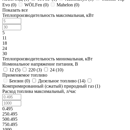
Evo (
0
)
WÖLFen (
0
)
Mahelon (
0
)
Показать все
Теплопроизводительность максимальная, кВт
5
11
18
24
30
Теплопроизводительность минимальная, кВт
Номинальное напряжение питания, В
12 (
5
)
220 (
3
)
24 (
10
)
Применяемое топливо
Бензин (
0
)
Дизельное топливо (
14
)
Компримированный (сжатый) природный газ (
1
)
Расход топлива максимальный, л/час
0.495
250.495
500.495
750.495
1000