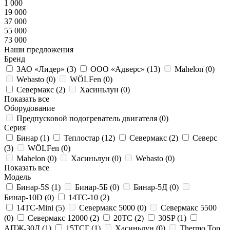
1 000
19 000
37 000
55 000
73 000
Наши предложения
Бренд
ЗАО «Лидер» (
3
)
ООО «Адверс» (
13
)
Mahelon (
0
)
Webasto (
0
)
WÖLFen (
0
)
Севермакс (
2
)
Хасиньлун (
0
)
Показать все
Оборудование
Предпусковой подогреватель двигателя (
0
)
Серия
Бинар (
1
)
Теплостар (
12
)
Севермакс (
2
)
Северс
(
3
)
WÖLFen (
0
)
Mahelon (
0
)
Хасиньлун (
0
)
Webasto (
0
)
Показать все
Модель
Бинар-5S (
1
)
Бинар-5Б (
0
)
Бинар-5Д (
0
)
Бинар-10D (
0
)
14ТС-10 (
2
)
14ТС-Mini (
5
)
Севермакс 5000 (
0
)
Севермакс 5500
(
0
)
Севермакс 12000 (
2
)
20ТС (
2
)
30SP (
1
)
АПЖ-30Д (
1
)
15ТСГ (
1
)
Хасиньлун (
0
)
Thermo Top