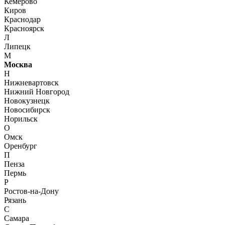
Кемерово
Киров
Краснодар
Красноярск
Л
Липецк
М
Москва
Н
Нижневартовск
Нижний Новгород
Новокузнецк
Новосибирск
Норильск
О
Омск
Оренбург
П
Пенза
Пермь
Р
Ростов-на-Дону
Рязань
С
Самара