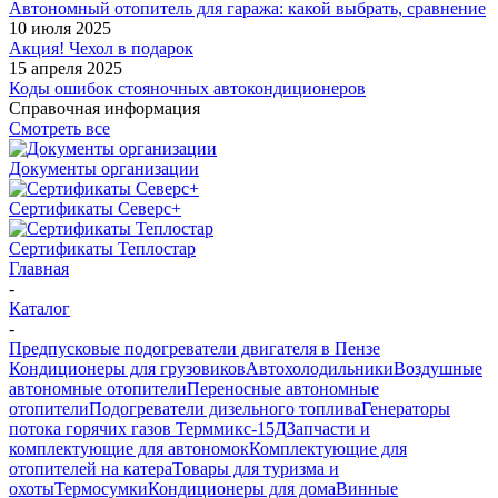
Автономный отопитель для гаража: какой выбрать, сравнение
10 июля 2025
Акция! Чехол в подарок
15 апреля 2025
Коды ошибок стояночных автокондиционеров
Справочная информация
Смотреть все
Документы организации
Сертификаты Северс+
Сертификаты Теплостар
Главная
-
Каталог
-
Предпусковые подогреватели двигателя в Пензе
Кондиционеры для грузовиков
Автохолодильники
Воздушные
автономные отопители
Переносные автономные
отопители
Подогреватели дизельного топлива
Генераторы
потока горячих газов Терммикс-15Д
Запчасти и
комплектующие для автономок
Комплектующие для
отопителей на катера
Товары для туризма и
охоты
Термосумки
Кондиционеры для дома
Винные