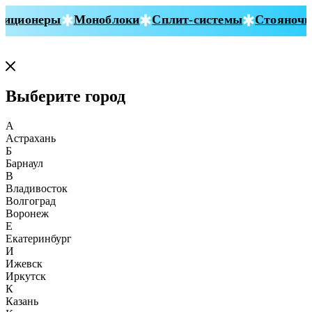
иционеры
Моноблоки
Сплит-системы
Стояночны
Выберите город
А
Астрахань
Б
Барнаул
В
Владивосток
Волгоград
Воронеж
Е
Екатеринбург
И
Ижевск
Иркутск
К
Казань