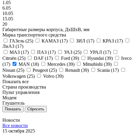
1.05
6.05
10.05
15.05
20
Габаритные размеры корпуса, ДxШxВ, мм
Марка транспортного средства
ГАЗель (
25
)
КАМАЗ (
17
)
ЗИЛ (
17
)
КРАЗ (
17
)
ЛиАЗ (
17
)
МАЗ (
17
)
ПАЗ (
17
)
УАЗ (
25
)
УРАЛ (
17
)
Citroën (
25
)
DAF (
17
)
Ford (
39
)
Hyundai (
39
)
Iveco
(
17
)
MAN (
18
)
Mercedes (
39
)
Mitsubishi (
39
)
Nissan (
25
)
Peugeot (
25
)
Renault (
39
)
Scania (
17
)
Volkswagen (
25
)
Volvo (
39
)
Показать все
Страна производства
Пульт управления
Модем
Глушитель
Сбросить
Новости
Все новости
15 октября 2025