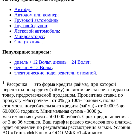
Автобус
;
Автодом или кемпер
;
Грузовой автомобиль
;
Грузовой фурон
;
Легковой автомобиль
;
Микроавтобус
;
Спецтехника
.
Популярные запросы:
дизель + 12 Вольт
,
дизель + 24 Вольт
;
бензин + 12 Вольт
;
электрические подогреватели с помпой
.
1.
Рассрочка — это форма кредита (займа), при которой
переплаты по кредиту (займу) не возникает за счет скидки на
товар, предоставляемой продавцом. Процентная ставка по
продукту «Рассрочка» - от 0% до 100% годовых, полная
стоимость потребительского кредита (займа) - от 0.000% до
60.000% годовых. Минимальная сумма - 3000 р.,
максимальная сумма - 500 000 рублей. Срок предоставления -
от 3 до 36 месяцев. Ваш тариф и размер ежемесячного платежа
будет определен по результатам рассмотрения заявки. Условия
АО «Тинькофф Банк» и ООО МФК «Т-Финанс».