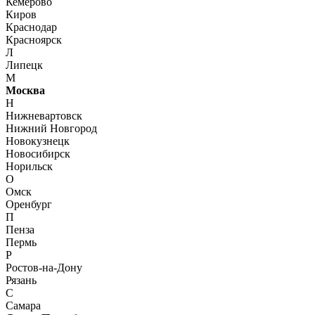
Кемерово
Киров
Краснодар
Красноярск
Л
Липецк
М
Москва
Н
Нижневартовск
Нижний Новгород
Новокузнецк
Новосибирск
Норильск
О
Омск
Оренбург
П
Пенза
Пермь
Р
Ростов-на-Дону
Рязань
С
Самара