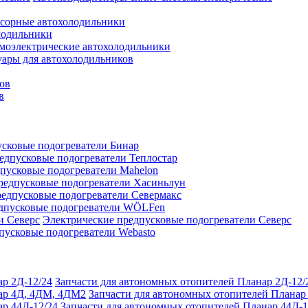
сорные автохолодильники
лодильники
моэлектрические автохолодильники
уары для автохолодильников
ов
в
сковые подогреватели Бинар
едпусковые подогреватели Теплостар
пусковые подогреватели Mahelon
редпусковые подогреватели Хасиньлун
едпусковые подогреватели Севермакс
дпусковые подогреватели WÖLFen
Электрические предпусковые подогреватели Северс
пусковые подогреватели Webasto
Запчасти для автономных отопителей Планар 2Д-12/
Запчасти для автономных отопителей Плана
Запчасти для автономных отопителей Планар 44Д-1