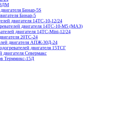
 8ДМ
 двигателя Бинар-5S
двигателя Бинар-5
елей двигателя 14ТС-10-12/24
гревателей двигателя 14ТС-10-М5 (МАЗ)
ателей двигателя 14ТС-Mini-12/24
двигателя 20ТС-24
елей двигателя АПЖ-30Д-24
подогревателей двигателя 15ТСГ
й двигателя Севермакс
зов Терммикс-15Д