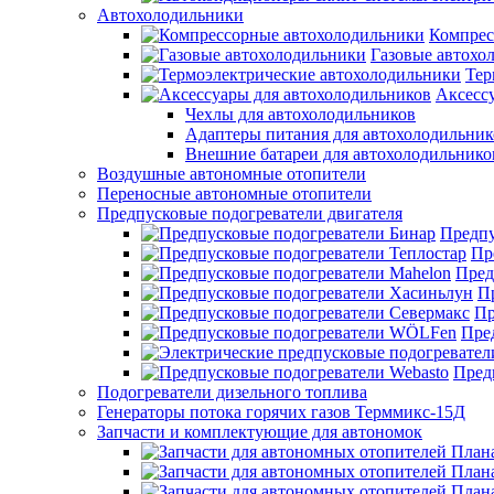
Автохолодильники
Компрес
Газовые автохо
Тер
Аксесс
Чехлы для автохолодильников
Адаптеры питания для автохолодильник
Внешние батареи для автохолодильнико
Воздушные автономные отопители
Переносные автономные отопители
Предпусковые подогреватели двигателя
Предпу
Пр
Пред
П
Пр
Пре
Пред
Подогреватели дизельного топлива
Генераторы потока горячих газов Терммикс-15Д
Запчасти и комплектующие для автономок