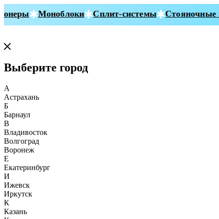
онеры
Моноблоки
Сплит-системы
Стояночные к
Выберите город
А
Астрахань
Б
Барнаул
В
Владивосток
Волгоград
Воронеж
Е
Екатеринбург
И
Ижевск
Иркутск
К
Казань