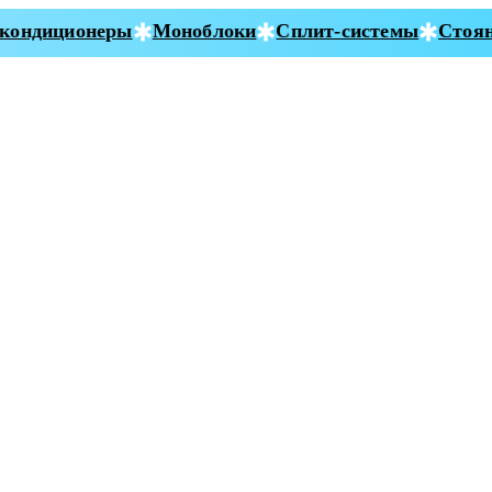
ондиционеры
Моноблоки
Сплит-системы
Стояно