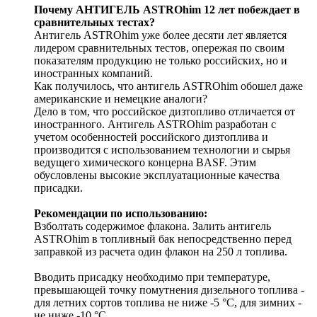
Почему АНТИГЕЛЬ ASTROhim 12 лет побеждает в
сравнительных тестах?
Антигель ASTROhim уже более десяти лет является
лидером сравнительных тестов, опережая по своим
показателям продукцию не только российских, но и
иностранных компаний.
Как получилось, что антигель ASTROhim обошел даже
американские и немецкие аналоги?
Дело в том, что российское дизтопливо отличается от
иностранного. Антигель ASTROhim разработан с
учетом особенностей российского дизтоплива и
производится с использованием технологии и сырья
ведущего химического концерна BASF. Этим
обусловлены высокие эксплуатационные качества
присадки.
Рекомендации по использованию:
Взболтать содержимое флакона. Залить антигель
ASTROhim в топливный бак непосредственно перед
заправкой из расчета один флакон на 250 л топлива.
Вводить присадку необходимо при температуре,
превышающей точку помутнения дизельного топлива -
для летних сортов топлива не ниже -5 °С, для зимних -
не ниже -10 °С.