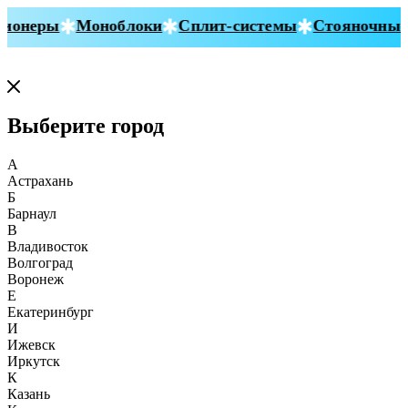
онеры
Моноблоки
Сплит-системы
Стояночные 
Выберите город
А
Астрахань
Б
Барнаул
В
Владивосток
Волгоград
Воронеж
Е
Екатеринбург
И
Ижевск
Иркутск
К
Казань