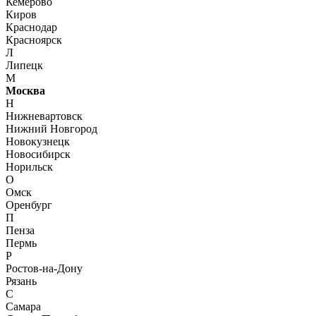
Кемерово
Киров
Краснодар
Красноярск
Л
Липецк
М
Москва
Н
Нижневартовск
Нижний Новгород
Новокузнецк
Новосибирск
Норильск
О
Омск
Оренбург
П
Пенза
Пермь
Р
Ростов-на-Дону
Рязань
С
Самара