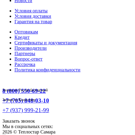
Новости
Условия оплаты
Условия доставки
Гарантия на товар
Оптовикам
Кредит
Сертификаты и документация
Производители
Партнеры
Вопрос-ответ
Рассрочка
Политика конфиденциальности
8 (800) 550-69-22
Звонок по России бесплатный
+7 (705) 848-03-10
Звонок по Казахстану
+7 (937) 999-21-99
Заказать звонок
Мы в социальных сетях:
2026 ©
Теплостар Самара