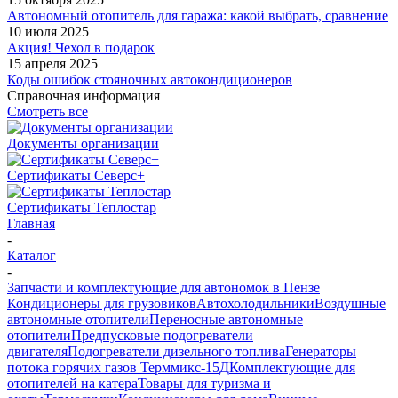
Автономный отопитель для гаража: какой выбрать, сравнение
10 июля 2025
Акция! Чехол в подарок
15 апреля 2025
Коды ошибок стояночных автокондиционеров
Справочная информация
Смотреть все
Документы организации
Сертификаты Северс+
Сертификаты Теплостар
Главная
-
Каталог
-
Запчасти и комплектующие для автономок в Пензе
Кондиционеры для грузовиков
Автохолодильники
Воздушные
автономные отопители
Переносные автономные
отопители
Предпусковые подогреватели
двигателя
Подогреватели дизельного топлива
Генераторы
потока горячих газов Терммикс-15Д
Комплектующие для
отопителей на катера
Товары для туризма и