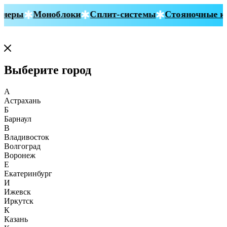
неры
Моноблоки
Сплит-системы
Стояночные ко
Выберите город
А
Астрахань
Б
Барнаул
В
Владивосток
Волгоград
Воронеж
Е
Екатеринбург
И
Ижевск
Иркутск
К
Казань