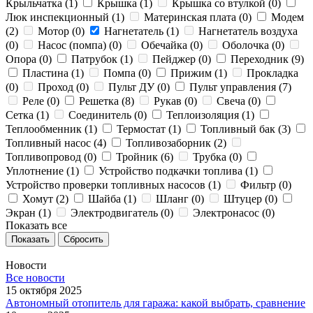
Крыльчатка (
1
)
Крышка (
1
)
Крышка со втулкой (
0
)
Люк инспекционный (
1
)
Материнская плата (
0
)
Модем
(
2
)
Мотор (
0
)
Нагнетатель (
1
)
Нагнетатель воздуха
(
0
)
Насос (помпа) (
0
)
Обечайка (
0
)
Оболочка (
0
)
Опора (
0
)
Патрубок (
1
)
Пейджер (
0
)
Переходник (
9
)
Пластина (
1
)
Помпа (
0
)
Прижим (
1
)
Прокладка
(
0
)
Проход (
0
)
Пульт ДУ (
0
)
Пульт управления (
7
)
Реле (
0
)
Решетка (
8
)
Рукав (
0
)
Свеча (
0
)
Сетка (
1
)
Соединитель (
0
)
Теплоизоляция (
1
)
Теплообменник (
1
)
Термостат (
1
)
Топливный бак (
3
)
Топливный насос (
4
)
Топливозаборник (
2
)
Топливопровод (
0
)
Тройник (
6
)
Трубка (
0
)
Уплотнение (
1
)
Устройство подкачки топлива (
1
)
Устройство проверки топливных насосов (
1
)
Фильтр (
0
)
Хомут (
2
)
Шайба (
1
)
Шланг (
0
)
Штуцер (
0
)
Экран (
1
)
Электродвигатель (
0
)
Электронасос (
0
)
Показать все
Сбросить
Новости
Все новости
15 октября 2025
Автономный отопитель для гаража: какой выбрать, сравнение