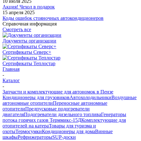
10 июля 2025
Акция! Чехол в подарок
15 апреля 2025
Коды ошибок стояночных автокондиционеров
Справочная информация
Смотреть все
Документы организации
Сертификаты Северс+
Сертификаты Теплостар
Главная
-
Каталог
-
Запчасти и комплектующие для автономок в Пензе
Кондиционеры для грузовиков
Автохолодильники
Воздушные
автономные отопители
Переносные автономные
отопители
Предпусковые подогреватели
двигателя
Подогреватели дизельного топлива
Генераторы
потока горячих газов Терммикс-15Д
Комплектующие для
отопителей на катера
Товары для туризма и
охоты
Термосумки
Кондиционеры для дома
Винные
шкафы
Рефрижераторы
SUP-доски