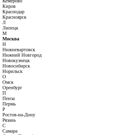
Кемерово
Киров
Краснодар
Красноярск
Л
Липецк
М
Москва
Н
Нижневартовск
Нижний Новгород
Новокузнецк
Новосибирск
Норильск
О
Омск
Оренбург
П
Пенза
Пермь
Р
Ростов-на-Дону
Рязань
С
Самара