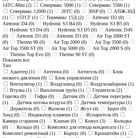
14ТС-Mini (
2
)
Севермакс 5000 (
1
)
Севермакс 5500 (
1
)
Севермакс 12000 (
1
)
20ТС (
0
)
30SP (
0
)
АПЖ-30Д
(
1
)
15ТСГ (
1
)
Терммикс 15Д (
2
)
Airtronic D2 (
0
)
Airtronic D4 (
0
)
Hydronic S3 B4 (
0
)
Hydronic S3 B5 (
0
)
Hydronic S3 D4 (
0
)
Hydronic S3 D5 (
0
)
Airtronic D4S
(
0
)
Airtronic D1 (
0
)
Airtronic D3 (
0
)
Air Top 2000 ST
(
0
)
Thermo 90 (
0
)
Air Top 2000 (
0
)
Air Top 3500 (
0
)
Air Top 3500 ST (
0
)
Air Top 5000 (
0
)
Air Top 2000 S (
0
)
Thermo Top Evo (
0
)
Thermo 90 ST (
0
)
Показать все
Тип
Адаптер (
1
)
Антенна (
0
)
Антигель (
0
)
Блок
низкого давления (
0
)
Блок управления (
2
)
Вентилятор (
1
)
Воздуховод (
6
)
Воздухозаборник (
1
)
Втулка (
1
)
Выхлопная труба (
1
)
Глушитель (
2
)
Горелка (
0
)
Гофра (
0
)
Датчик (
0
)
Датчик перегрева
(
1
)
Датчик потока воздуха (
0
)
Датчик температуры (
1
)
Держатель (
0
)
Жалюзи (
1
)
Жгут (
4
)
Зацеп (
0
)
Зонд (
0
)
Индикатор пламени (
1
)
Испаритель (
0
)
Камера сгорания (
1
)
Клапан (
0
)
Кожух (
3
)
Колодка
(
0
)
Кольцо (
0
)
Комплект для отвода конденсата (
1
)
Комплект ремонтный (
1
)
Корпус (
0
)
Кронштейн (
1
)