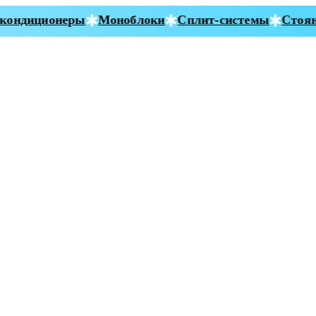
ондиционеры
Моноблоки
Сплит-системы
Стояно