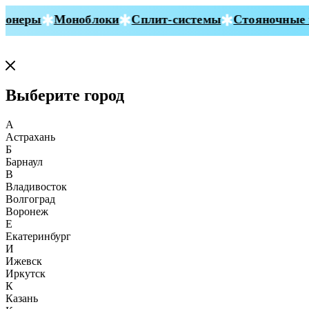
онеры
Моноблоки
Сплит-системы
Стояночные к
Выберите город
А
Астрахань
Б
Барнаул
В
Владивосток
Волгоград
Воронеж
Е
Екатеринбург
И
Ижевск
Иркутск
К
Казань