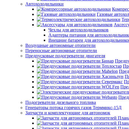
Автохолодильники
Компрес
Газовые автохо
Тер
Аксесс
Чехлы для автохолодильников
Адаптеры питания для автохолодильник
Внешние батареи для автохолодильнико
Воздушные автономные отопители
Переносные автономные отопители
Предпусковые подогреватели двигателя
Предпу
Пр
Пред
П
Пр
Пре
Пред
Подогреватели дизельного топлива
Генераторы потока горячих газов Терммикс-15Д
Запчасти и комплектующие для автономок