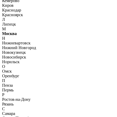
Кемерово
Киров
Краснодар
Красноярск
Л
Липецк
М
Москва
Н
Нижневартовск
Нижний Новгород
Новокузнецк
Новосибирск
Норильск
О
Омск
Оренбург
П
Пенза
Пермь
Р
Ростов-на-Дону
Рязань
С
Самара