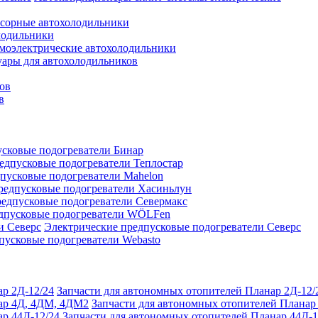
сорные автохолодильники
лодильники
моэлектрические автохолодильники
уары для автохолодильников
ов
в
сковые подогреватели Бинар
едпусковые подогреватели Теплостар
пусковые подогреватели Mahelon
редпусковые подогреватели Хасиньлун
едпусковые подогреватели Севермакс
дпусковые подогреватели WÖLFen
Электрические предпусковые подогреватели Северс
пусковые подогреватели Webasto
Запчасти для автономных отопителей Планар 2Д-12/
Запчасти для автономных отопителей Плана
Запчасти для автономных отопителей Планар 44Д-1