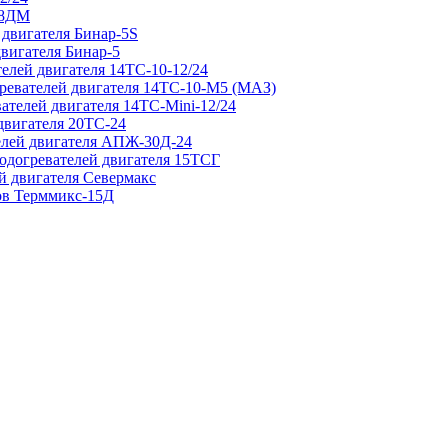
 8ДМ
 двигателя Бинар-5S
двигателя Бинар-5
елей двигателя 14ТС-10-12/24
гревателей двигателя 14ТС-10-М5 (МАЗ)
ателей двигателя 14ТС-Mini-12/24
двигателя 20ТС-24
елей двигателя АПЖ-30Д-24
подогревателей двигателя 15ТСГ
й двигателя Севермакс
зов Терммикс-15Д