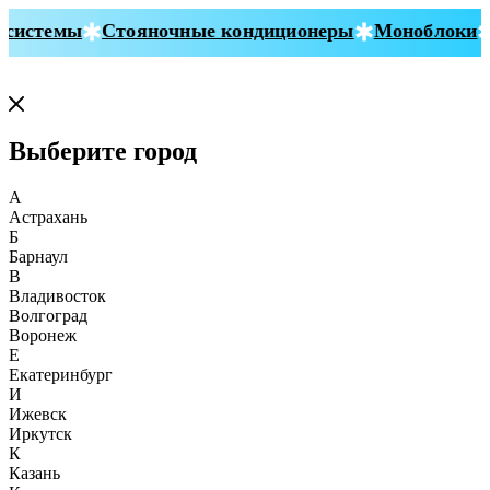
системы
Стояночные кондиционеры
Моноблоки
Выберите город
А
Астрахань
Б
Барнаул
В
Владивосток
Волгоград
Воронеж
Е
Екатеринбург
И
Ижевск
Иркутск
К
Казань