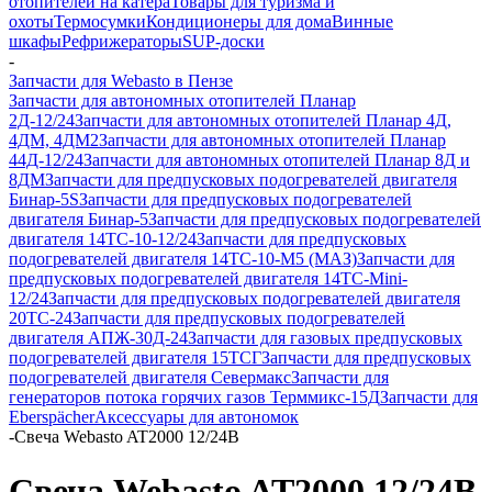
отопителей на катера
Товары для туризма и
охоты
Термосумки
Кондиционеры для дома
Винные
шкафы
Рефрижераторы
SUP-доски
-
Запчасти для Webasto в Пензе
Запчасти для автономных отопителей Планар
2Д-12/24
Запчасти для автономных отопителей Планар 4Д,
4ДМ, 4ДМ2
Запчасти для автономных отопителей Планар
44Д-12/24
Запчасти для автономных отопителей Планар 8Д и
8ДМ
Запчасти для предпусковых подогревателей двигателя
Бинар-5S
Запчасти для предпусковых подогревателей
двигателя Бинар-5
Запчасти для предпусковых подогревателей
двигателя 14ТС-10-12/24
Запчасти для предпусковых
подогревателей двигателя 14ТС-10-М5 (МАЗ)
Запчасти для
предпусковых подогревателей двигателя 14ТС-Mini-
12/24
Запчасти для предпусковых подогревателей двигателя
20ТС-24
Запчасти для предпусковых подогревателей
двигателя АПЖ-30Д-24
Запчасти для газовых предпусковых
подогревателей двигателя 15ТСГ
Запчасти для предпусковых
подогревателей двигателя Севермакс
Запчасти для
генераторов потока горячих газов Терммикс-15Д
Запчасти для
Eberspächer
Аксессуары для автономок
-
Свеча Webasto AT2000 12/24В
Свеча Webasto AT2000 12/24В