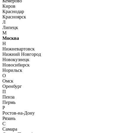
Кемерово
Киров
Краснодар
Красноярск
Л
Липецк
М
Москва
Н
Нижневартовск
Нижний Новгород
Новокузнецк
Новосибирск
Норильск
О
Омск
Оренбург
П
Пенза
Пермь
Р
Ростов-на-Дону
Рязань
С
Самара