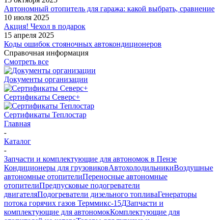
Автономный отопитель для гаража: какой выбрать, сравнение
10 июля 2025
Акция! Чехол в подарок
15 апреля 2025
Коды ошибок стояночных автокондиционеров
Справочная информация
Смотреть все
Документы организации
Сертификаты Северс+
Сертификаты Теплостар
Главная
-
Каталог
-
Запчасти и комплектующие для автономок в Пензе
Кондиционеры для грузовиков
Автохолодильники
Воздушные
автономные отопители
Переносные автономные
отопители
Предпусковые подогреватели
двигателя
Подогреватели дизельного топлива
Генераторы
потока горячих газов Терммикс-15Д
Запчасти и
комплектующие для автономок
Комплектующие для