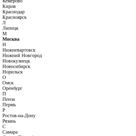
Кемерово
Киров
Краснодар
Красноярск
Л
Липецк
М
Москва
Н
Нижневартовск
Нижний Новгород
Новокузнецк
Новосибирск
Норильск
О
Омск
Оренбург
П
Пенза
Пермь
Р
Ростов-на-Дону
Рязань
С
Самара