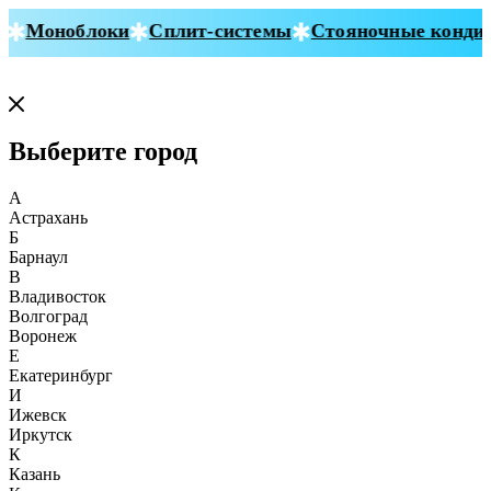
Моноблоки
Сплит-системы
Стояночные кондиц
Выберите город
А
Астрахань
Б
Барнаул
В
Владивосток
Волгоград
Воронеж
Е
Екатеринбург
И
Ижевск
Иркутск
К
Казань