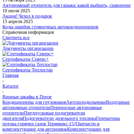
Автономный отопитель для гаража: какой выбрать, сравнение
10 июля 2025
Акция! Чехол в подарок
15 апреля 2025
Коды ошибок стояночных автокондиционеров
Справочная информация
Смотреть все
Документы организации
Сертификаты Северс+
Сертификаты Теплостар
Главная
-
Каталог
-
Винные шкафы в Пензе
Кондиционеры для грузовиков
Автохолодильники
Воздушные
автономные отопители
Переносные автономные
отопители
Предпусковые подогреватели
двигателя
Подогреватели дизельного топлива
Генераторы
потока горячих газов Терммикс-15Д
Запчасти и
комплектующие для автономок
Комплектующие для