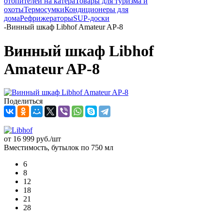
отопителей на катера
Товары для туризма и
охоты
Термосумки
Кондиционеры для
дома
Рефрижераторы
SUP-доски
-
Винный шкаф Libhof Amateur AP-8
Винный шкаф Libhof
Amateur AP-8
Поделиться
от
16 999 руб.
/шт
Вместимость, бутылок по 750 мл
6
8
12
18
21
28