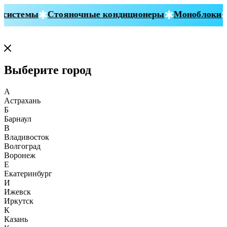
истемы
Стояночные кондиционеры
Моноблоки
С
Выберите город
А
Астрахань
Б
Барнаул
В
Владивосток
Волгоград
Воронеж
Е
Екатеринбург
И
Ижевск
Иркутск
К
Казань