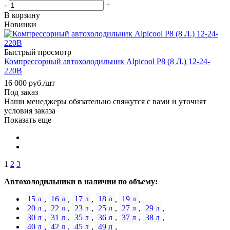
-
+
В корзину
Новинки
Быстрый просмотр
Компрессорный автохолодильник Alpicool P8 (8 Л.) 12-24-
220В
16 000
руб.
/шт
Под заказ
Наши менеджеры обязательно свяжутся с вами и уточнят
условия заказа
Показать еще
1
2
3
Автохолодильники в наличии по объему:
15 л
,
16 л
,
17 л
,
18 л
,
19 л
,
20 л
,
22 л
,
23 л
,
25 л
,
27 л
,
29 л
,
30 л
,
31 л
,
35 л
,
36 л
,
37 л
,
38 л
,
40 л
,
42 л
,
45 л
,
49 л
,