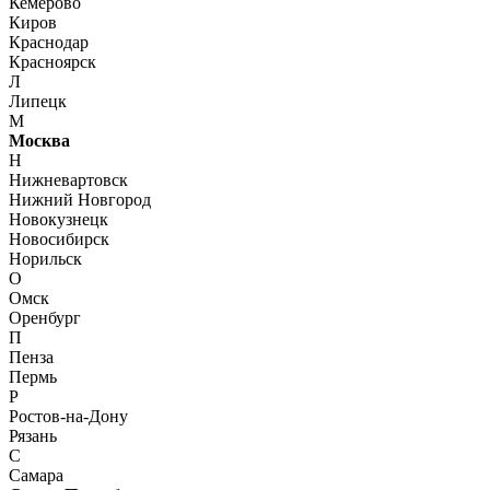
Кемерово
Киров
Краснодар
Красноярск
Л
Липецк
М
Москва
Н
Нижневартовск
Нижний Новгород
Новокузнецк
Новосибирск
Норильск
О
Омск
Оренбург
П
Пенза
Пермь
Р
Ростов-на-Дону
Рязань
С
Самара