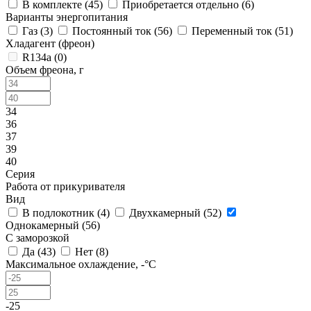
В комплекте (
45
)
Приобретается отдельно (
6
)
Варианты энергопитания
Газ (
3
)
Постоянный ток (
56
)
Переменный ток (
51
)
Хладагент (фреон)
R134a (
0
)
Объем фреона, г
34
36
37
39
40
Серия
Работа от прикуривателя
Вид
В подлокотник (
4
)
Двухкамерный (
52
)
Однокамерный (
56
)
С заморозкой
Да (
43
)
Нет (
8
)
Максимальное охлаждение, -°C
-25