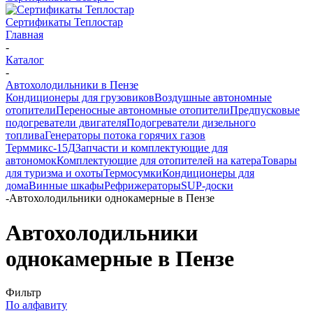
Сертификаты Теплостар
Главная
-
Каталог
-
Автохолодильники в Пензе
Кондиционеры для грузовиков
Воздушные автономные
отопители
Переносные автономные отопители
Предпусковые
подогреватели двигателя
Подогреватели дизельного
топлива
Генераторы потока горячих газов
Терммикс-15Д
Запчасти и комплектующие для
автономок
Комплектующие для отопителей на катера
Товары
для туризма и охоты
Термосумки
Кондиционеры для
дома
Винные шкафы
Рефрижераторы
SUP-доски
-
Автохолодильники однокамерные в Пензе
Автохолодильники
однокамерные в Пензе
Фильтр
По алфавиту