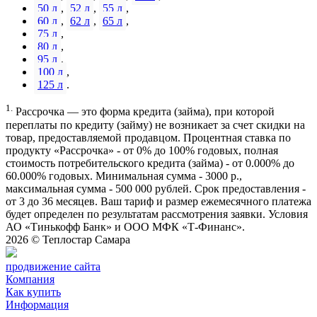
50 л
,
52 л
,
55 л
,
60 л
,
62 л
,
65 л
,
75 л
,
80 л
,
95 л
,
100 л
,
125 л
.
1.
Рассрочка — это форма кредита (займа), при которой
переплаты по кредиту (займу) не возникает за счет скидки на
товар, предоставляемой продавцом. Процентная ставка по
продукту «Рассрочка» - от 0% до 100% годовых, полная
стоимость потребительского кредита (займа) - от 0.000% до
60.000% годовых. Минимальная сумма - 3000 р.,
максимальная сумма - 500 000 рублей. Срок предоставления -
от 3 до 36 месяцев. Ваш тариф и размер ежемесячного платежа
будет определен по результатам рассмотрения заявки. Условия
АО «Тинькофф Банк» и ООО МФК «Т-Финанс».
2026 ©
Теплостар Самара
продвижение сайта
Компания
Как купить
Информация